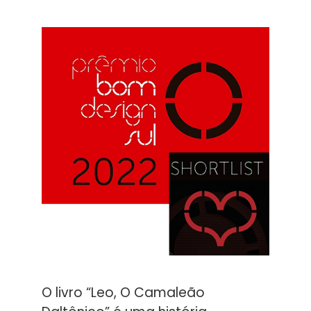
O livro “Leo, O Camaleão