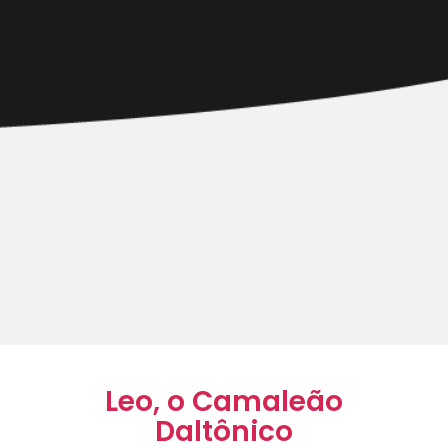
Leo, o Camaleão
Daltônico