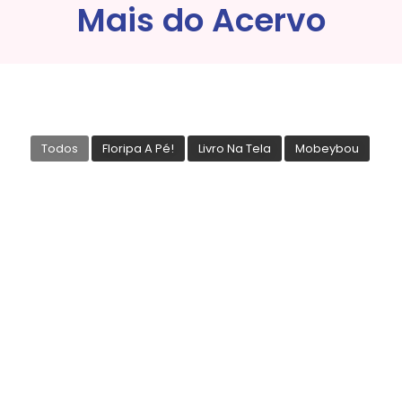
Mais do Acervo
Todos
Floripa A Pé!
Livro Na Tela
Mobeybou