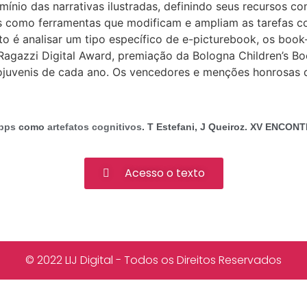
mínio das narrativas ilustradas, definindo seus recursos c
os como ferramentas que modificam e ampliam as tarefas c
to é analisar um tipo específico de e-picturebook, os bo
Ragazzi Digital Award, premiação da Bologna Children’s Bo
ojuvenis de cada ano. Os vencedores e menções honrosas d
pps
como
artefatos cognitivos
. T Estefani, J Queiroz. XV ENCON
Acesso o texto
© 2022 LIJ Digital - Todos os Direitos Reservados